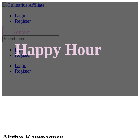
Login
Register
Kontakt
Happy Hour
Login
Register
Login
Register
Aktive Kampagnen