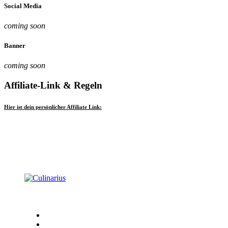
Social Media
coming soon
Banner
coming soon
Affiliate-Link & Regeln
Hier ist dein persönlicher Affiliate Link:
Singerstraße 27/19-20, 1010 Wien, Österreich
+43 (0) 15122557-0